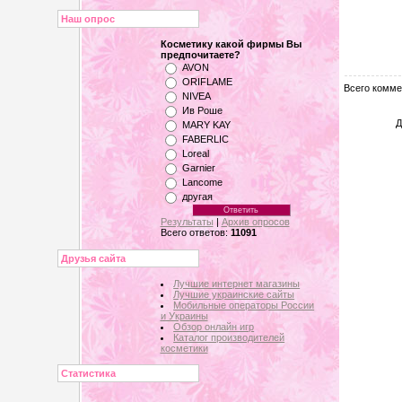
Наш опрос
Косметику какой фирмы Вы
предпочитаете?
AVON
ORIFLAME
Всего комме
NIVEA
Ив Роше
Д
MARY KAY
FABERLIC
Loreal
Garnier
Lancome
другая
Результаты
|
Архив опросов
Всего ответов:
11091
Друзья сайта
Лучшие интернет магазины
Лучшие украинские сайты
Мобильные операторы России
и Украины
Обзор онлайн игр
Каталог производителей
косметики
Статистика