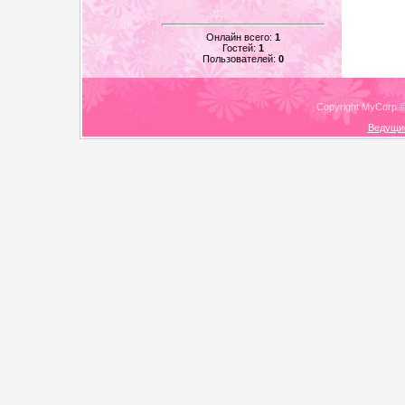
Онлайн всего:
1
Гостей:
1
Пользователей:
0
Copyright MyCorp 
Ведущи