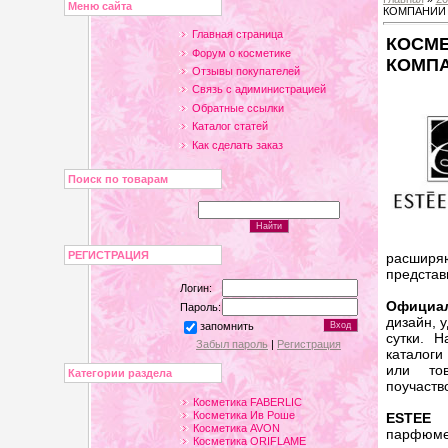
Меню сайта
КОМПАНИИ
Главная страница
КОСМЕ
Форум о косметике
КОМПА
Отзывы покупателей
Связь с адиминистрацией
Обратные ссылки
Каталог статей
Как сделать заказ
Поиск по товарам
РЕГИСТРАЦИЯ
расшир
представ
Логин:
Официа
Пароль:
дизайн, 
запомнить
сутки. 
Забыл пароль
|
Регистрация
каталоги
или тов
Категории раздела
поучаств
Косметика FABERLIC
Косметика Ив Роше
ESTEE 
Косметика AVON
парфюме
Косметика ORIFLAME