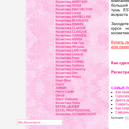
компани
Косметика MARY KAY
большой
Косметика NIVEA
Косметика MAX FACTOR
тушь ES
Косметика Loreal
возраста 
Косметика MAYBELLINE
Косметика BOURJOIS
Заходит
Косметика RIMMEL
курсе н
Косметика CLARINS
Косметика CLINIQUE
косметик
Косметика GARNIER
Косметика MIRRA
Купить л
Косметика Рив Гош
или пере
Косметика Летуаль
Косметика LANCOME
Косметика Lumene
Косметика Pupa
Косметика CHANEL
Как сдел
Косметика Sephora
Косметика Givenchy
Регистра
Косметика Dior
Косметика Kenzo
Hugo Boss
Gucci
AMWAY
САМЫЕ П
Pierre Cardin
Как при
Diesel
Гороско
Dolce Gabbana
Диета д
Косметика Sisley
Секрет
ESTEE LAUDER
Как сох
ESTEL PROFESSIONAL
Смешны
Косметика SCHWARZKOPF
Категория
:
ES
Мы Вконтакте