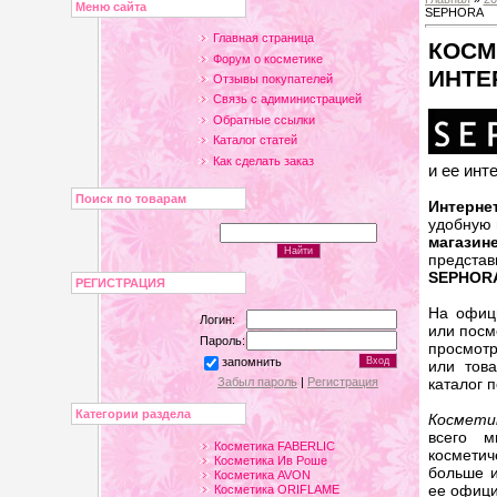
Меню сайта
SEPHORA
Главная страница
КОСМ
Форум о косметике
ИНТЕ
Отзывы покупателей
Связь с адиминистрацией
Обратные ссылки
Каталог статей
Как сделать заказ
и ее инт
Поиск по товарам
Интерне
удобную 
магази
представ
SEPHOR
РЕГИСТРАЦИЯ
На офиц
Логин:
или посм
Пароль:
просмотр
запомнить
или това
Забыл пароль
|
Регистрация
каталог 
Категории раздела
Космет
всего 
Косметика FABERLIC
косметич
Косметика Ив Роше
больше 
Косметика AVON
ее офици
Косметика ORIFLAME