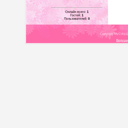
Онлайн всего:
1
Гостей:
1
Пользователей:
0
Copyright MyCorp 
Ведущи