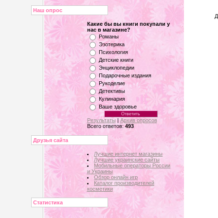
Наш опрос
Д
Какие бы вы книги покупали у
нас в магазине?
Романы
Эзотерика
Психология
Детские книги
Энциклопедии
Подарочные издания
Рукоделие
Детективы
Кулинария
Ваше здоровье
Результаты
|
Архив опросов
Всего ответов:
493
Друзья сайта
Лучшие интернет магазины
Лучшие украинские сайты
Мобильные операторы России
и Украины
Обзор онлайн игр
Каталог производителей
косметики
Статистика