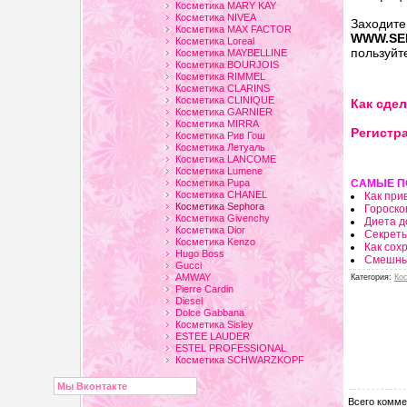
Косметика MARY KAY
Косметика NIVEA
Заходи
Косметика MAX FACTOR
WWW.SE
Косметика Loreal
пользуйт
Косметика MAYBELLINE
Косметика BOURJOIS
Косметика RIMMEL
Косметика CLARINS
Косметика CLINIQUE
Как сдел
Косметика GARNIER
Косметика MIRRA
Регистра
Косметика Рив Гош
Косметика Летуаль
Косметика LANCOME
Косметика Lumene
Косметика Pupa
САМЫЕ П
Косметика CHANEL
Как при
Косметика Sephora
Гороско
Косметика Givenchy
Диета д
Косметика Dior
Секрет
Косметика Kenzo
Как сох
Hugo Boss
Смешны
Gucci
AMWAY
Категория
:
Кос
Pierre Cardin
Diesel
Dolce Gabbana
Косметика Sisley
ESTEE LAUDER
ESTEL PROFESSIONAL
Косметика SCHWARZKOPF
Мы Вконтакте
Всего комме