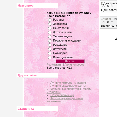
2
Дмитрие
Наш опрос
0
Одни совето
Какие бы вы книги покупали у
нас в магазине?
1
fleger
(21
Романы
0
Эзотерика
извините, но
Психология
Детские книги
Энциклопедии
Д
Подарочные издания
Рукоделие
Детективы
Кулинария
Ваше здоровье
Результаты
|
Архив опросов
Всего ответов:
493
Друзья сайта
Лучшие интернет магазины
Лучшие украинские сайты
Мобильные операторы России
и Украины
Обзор онлайн игр
Каталог производителей
косметики
Статистика