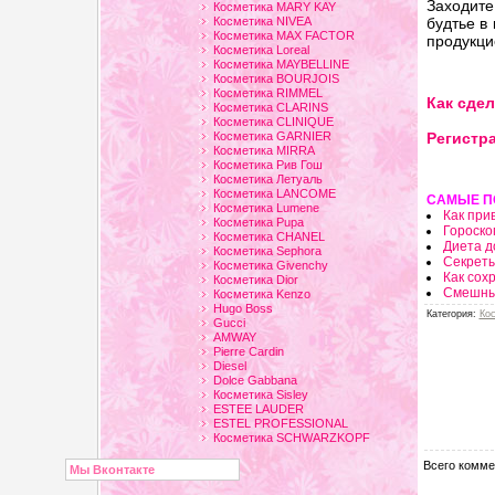
Заходит
Косметика MARY KAY
Косметика NIVEA
будтье в
Косметика MAX FACTOR
продукци
Косметика Loreal
Косметика MAYBELLINE
Косметика BOURJOIS
Косметика RIMMEL
Как сдел
Косметика CLARINS
Косметика CLINIQUE
Косметика GARNIER
Регистра
Косметика MIRRA
Косметика Рив Гош
Косметика Летуаль
Косметика LANCOME
САМЫЕ П
Косметика Lumene
Как при
Косметика Pupa
Гороско
Косметика CHANEL
Диета д
Косметика Sephora
Секрет
Косметика Givenchy
Как сох
Косметика Dior
Смешны
Косметика Kenzo
Hugo Boss
Категория
:
Ко
Gucci
AMWAY
Pierre Cardin
Diesel
Dolce Gabbana
Косметика Sisley
ESTEE LAUDER
ESTEL PROFESSIONAL
Косметика SCHWARZKOPF
Всего комме
Мы Вконтакте