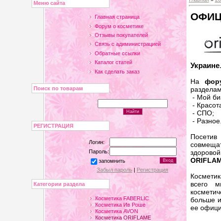
Меню сайта
ОФИЦ
Главная страница
Форум о косметике
Отзывы покупателей
Связь с адиминистрацией
Обратные ссылки
Каталог статей
Украине
Как сделать заказ
На
фор
разделам
Поиск по товарам
- Мой би
- Красот
- СПО;
- Разное
РЕГИСТРАЦИЯ
Посетив
Логин:
совмещат
Пароль:
здорово
ORIFLA
запомнить
Забыл пароль
|
Регистрация
Космети
всего 
Категории раздела
косметич
Косметика FABERLIC
больше и
Косметика Ив Роше
ее офици
Косметика AVON
Косметика ORIFLAME