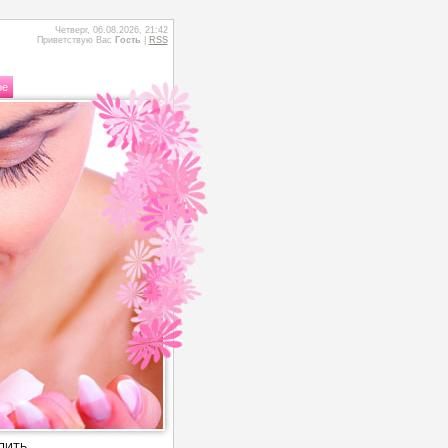
Четверг, 06.08.2026, 21:42
Приветствую Вас
Гость
|
RSS
ое
УПИТЬ