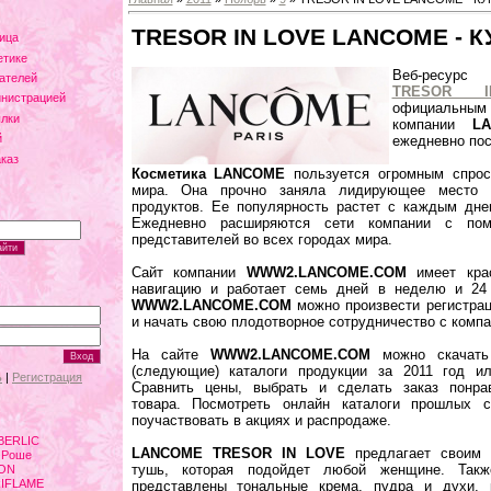
TRESOR IN LOVE LANCOME - 
ица
етике
Веб-ресу
ателей
TRESOR 
инистрацией
официальным
лки
компании
L
й
ежедневно по
аказ
Косметика LANCOME
пользуется огромным спрос
мира. Она прочно заняла лидирующее место 
продуктов. Ее популярность растет с каждым дн
Ежедневно расширяются сети компании с по
представителей во всех городах мира.
Сайт компании
WWW2.LANCOME.COM
имеет крас
навигацию и работает семь дней в неделю и 24 
WWW2.LANCOME.COM
можно произвести регистрац
и начать свою плодотворное сотрудничество с комп
На сайте
WWW2.LANCOME.COM
можно скачать
(следующие) каталоги продукции за 2011 год ил
ь
|
Регистрация
Сравнить цены, выбрать и сделать заказ понра
товара. Посмотреть онлайн каталоги прошлых се
поучаствовать в акциях и распродаже.
BERLIC
LANCOME TRESOR IN LOVE
предлагает своим 
 Роше
тушь, которая подойдет любой женщине. Так
VON
RIFLAME
представлены тональные крема, пудра и духи,