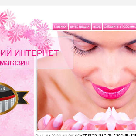
главная
регистрация
вход
добавить в избранн
ИЙ ИНТЕРНЕТ
магазин
Главная
»
2011
»
Ноябрь
»
9
» TRESOR IN LOVE LANCOME - К