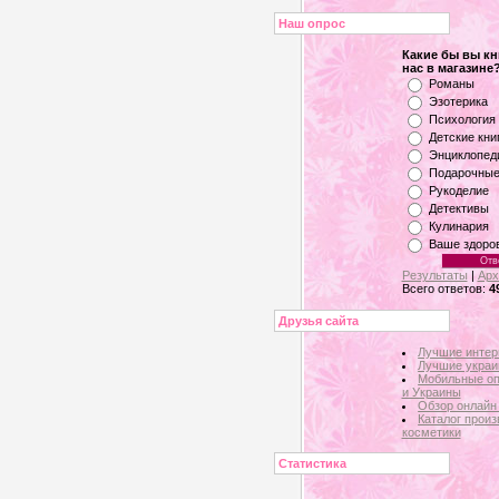
Наш опрос
Какие бы вы кн
нас в магазине
Романы
Эзотерика
Психология
Детские кни
Энциклопед
Подарочные
Рукоделие
Детективы
Кулинария
Ваше здоро
Результаты
|
Арх
Всего ответов:
4
Друзья сайта
Лучшие интер
Лучшие украи
Мобильные оп
и Украины
Обзор онлайн
Каталог прои
косметики
Статистика