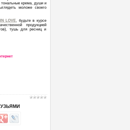
тональные крема, души и
ыглядеть моложе своего
IN LOVE
, будьте в курсе
чественной продукцией
тов), тушь для ресниц и
нтернет
в
: 1976 |
РУЗЬЯМИ