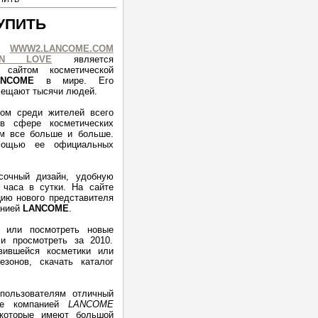
КУПИТЬ
рс
WWW2.LANCOME.COM
IN LOVE
является
 сайтом косметической
ANCOME
в мире. Его
сещают тысячи людей.
ом среди жителей всего
в сфере косметических
ем все больше и больше.
мощью ее официальных
очный дизайн, удобную
часа в сутки. На сайте
ию нового представителя
анией
LANCOME
.
 или посмотреть новые
и просмотреть за 2010.
вившейся косметики или
зонов, скачать каталог
пользователям отличный
же компанией
LANCOME
 которые имеют большой