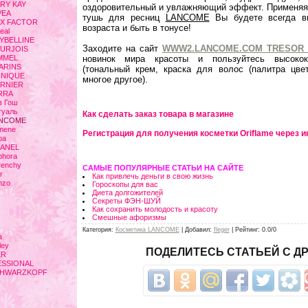
ARY KAY
оздоровительный и увлажняющий эффект. Применяя 
VEA
тушь для ресниц
LANCOME
Вы будете всегда в
AX FACTOR
возраста и быть в тонусе!
eal
AYBELLINE
Заходите на сайт
WWW2.LANCOME.COM TRESOR 
OURJOIS
IMMEL
новинок мира красоты и пользуйтесь высокока
ARINS
(тональный крем, краска для волос (палитра цве
INIQUE
многое другое).
ARNIER
IRRA
в Гош
туаль
Как сделать заказ товара в магазине
ANCOME
mene
Регистрация для получения косметки Oriflame через и
pa
HANEL
phora
venchy
САМЫЕ ПОПУЛЯРНЫЕ СТАТЬИ НА САЙТЕ
r
Как привлечь деньги в свою жизнь
nzo
Гороскопы для вас
Диета долгожителей
Секреты ФЭН-ШУЙ
Как сохранить молодость и красоту
Смешные афоризмы
Категория
:
Косметика LANCOME
|
Добавил
:
fleger
|
Рейтинг
:
0.0
/
0
Просмотро
a
ley
ПОДЕЛИТЕСЬ СТАТЬЕЙ С Д
ER
ESSIONAL
SCHWARZKOPF