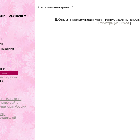
Всего комментариев
:
0
иги покупали у
?
Добавлять комментарии могут только зарегистриров
[
Регистрация
|
Вход
]
ги
ии
 издания
вье
ив опросов
93
нет магазины
нские сайты
ераторы России
 игр
зводителей