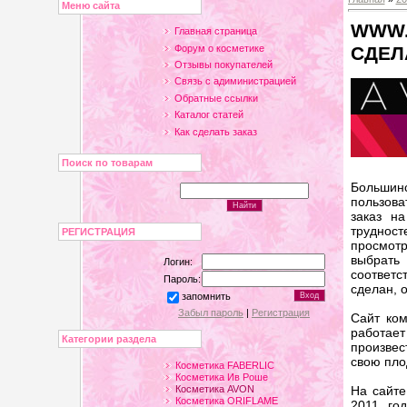
Меню сайта
WWW.
Главная страница
СДЕЛ
Форум о косметике
Отзывы покупателей
Связь с адиминистрацией
Обратные ссылки
Каталог статей
Как сделать заказ
Поиск по товарам
Большин
пользова
заказ н
труднос
РЕГИСТРАЦИЯ
просмот
выбрат
Логин:
соответс
Пароль:
сделан, о
запомнить
Забыл пароль
|
Регистрация
Сайт ко
работает
Категории раздела
произвес
свою пло
Косметика FABERLIC
Косметика Ив Роше
Косметика AVON
На сайт
Косметика ORIFLAME
2011 го