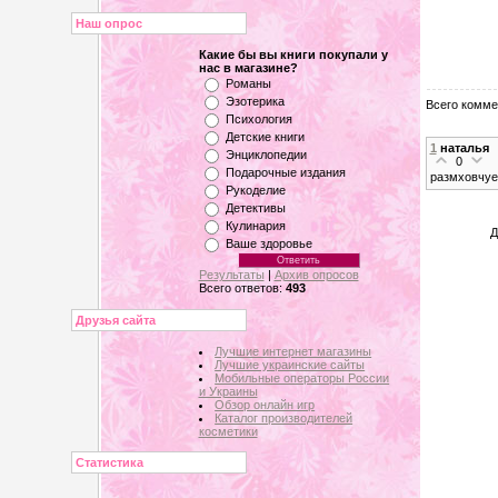
Наш опрос
Какие бы вы книги покупали у
нас в магазине?
Романы
Эзотерика
Всего комме
Психология
Детские книги
1
наталья
Энциклопедии
0
Подарочные издания
размховчуе
Рукоделие
Детективы
Кулинария
Д
Ваше здоровье
Результаты
|
Архив опросов
Всего ответов:
493
Друзья сайта
Лучшие интернет магазины
Лучшие украинские сайты
Мобильные операторы России
и Украины
Обзор онлайн игр
Каталог производителей
косметики
Статистика