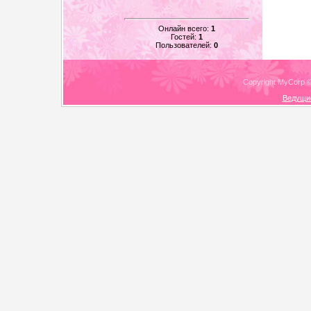
Онлайн всего:
1
Гостей:
1
Пользователей:
0
Copyright MyCorp 
Ведущи