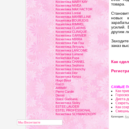
Косметика MARY KAY
товара.
Косметика NIVEA
Косметика MAX FACTOR
Станови
Косметика Loreal
Косметика MAYBELLINE
новых к
Косметика BOURJOIS
зарабаты
Косметика RIMMEL
усилий. 
Косметика CLARINS
другим л
Косметика CLINIQUE
Косметика GARNIER
Косметика MIRRA
Заходит
Косметика Рив Гош
заказ вы
Косметика Летуаль
Косметика LANCOME
Косметика Lumene
Косметика Pupa
Как сдел
Косметика CHANEL
Косметика Sephora
Косметика Givenchy
Регистра
Косметика Dior
Косметика Kenzo
Hugo Boss
Gucci
САМЫЕ П
AMWAY
Как при
Pierre Cardin
Гороско
Diesel
Диета д
Dolce Gabbana
Косметика Sisley
Секрет
ESTEE LAUDER
Как сох
ESTEL PROFESSIONAL
Смешны
Косметика SCHWARZKOPF
Категория
:
Ко
Мы Вконтакте